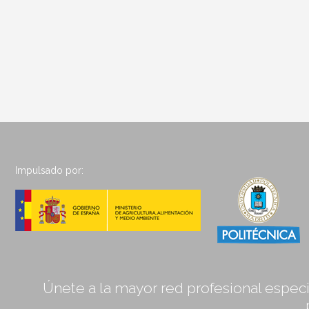
Impulsado por:
Únete a la mayor red profesional especia