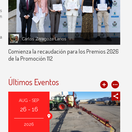
os
ón
 a
Carlos Zaragoza Larios
Comienza la recaudación para los Premios 2026
de la Promoción 112
Últimos Eventos
AUG - SEP
26 - 16
2026