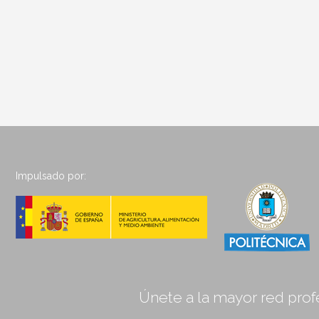
Impulsado por:
Únete a la mayor red profe