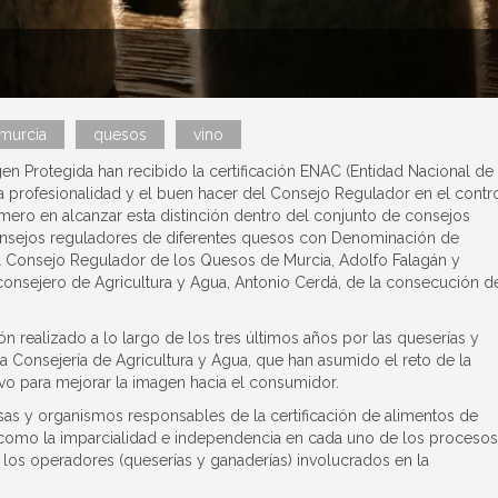
murcia
quesos
vino
 Protegida han recibido la certificación ENAC (Entidad Nacional de
 profesionalidad y el buen hacer del Consejo Regulador en el contr
imero en alcanzar esta distinción dentro del conjunto de consejos
consejos reguladores de diferentes quesos con Denominación de
el Consejo Regulador de los Quesos de Murcia, Adolfo Falagán y
consejero de Agricultura y Agua, Antonio Cerdá, de la consecución d
ón realizado a lo largo de los tres últimos años por las queserías y
a Consejería de Agricultura y Agua, que han asumido el reto de la
vo para mejorar la imagen hacia el consumidor.
s y organismos responsables de la certificación de alimentos de
s como la imparcialidad e independencia en cada uno de los procesos
 los operadores (queserías y ganaderías) involucrados en la