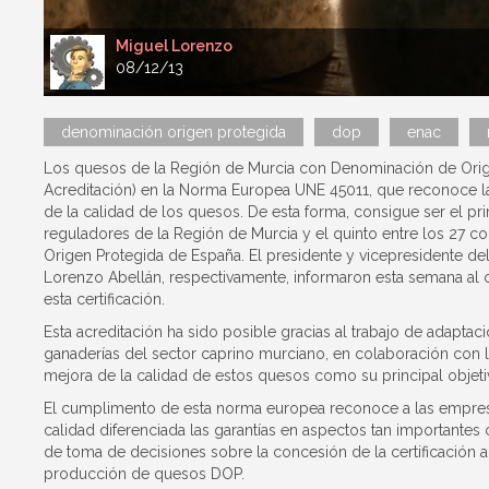
Miguel Lorenzo
08/12/13
denominación origen protegida
dop
enac
Los quesos de la Región de Murcia con Denominación de Origen
Acreditación) en la Norma Europea UNE 45011, que reconoce la
de la calidad de los quesos. De esta forma, consigue ser el pr
reguladores de la Región de Murcia y el quinto entre los 27 
Origen Protegida de España. El presidente y vicepresidente d
Lorenzo Abellán, respectivamente, informaron esta semana al 
esta certificación.
Esta acreditación ha sido posible gracias al trabajo de adaptaci
ganaderías del sector caprino murciano, en colaboración con l
mejora de la calidad de estos quesos como su principal objeti
El cumplimento de esta norma europea reconoce a las empresa
calidad diferenciada las garantías en aspectos tan importante
de toma de decisiones sobre la concesión de la certificación a
producción de quesos DOP.