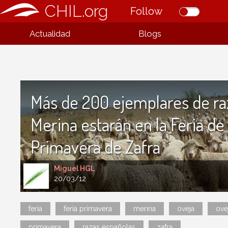
CHIL.org
Follow
Actualidad
Blogs
Más de 200 ejemplares de ra
Merina estarán en la Feria de
Primavera de Zafra
Miguel HGL
20/03/12
feria
feria primavera
merina
oveja
ove
primavera
razas españolas
zafra