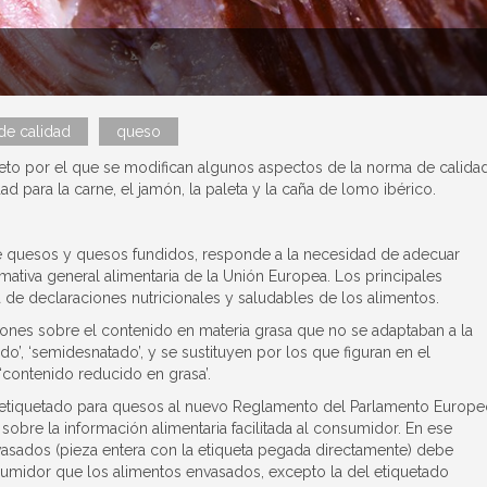
de calidad
queso
eto por el que se modifican algunos aspectos de la norma de calida
 para la carne, el jamón, la paleta y la caña de lomo ibérico.
de quesos y quesos fundidos, responde a la necesidad de adecuar
tiva general alimentaria de la Unión Europea. Los principales
 de declaraciones nutricionales y saludables de los alimentos.
nes sobre el contenido en materia grasa que no se adaptaban a la
o’, ‘semidesnatado’, y se sustituyen por los que figuran en el
‘contenido reducido en grasa’.
 etiquetado para quesos al nuevo Reglamento del Parlamento Europe
bre la información alimentaria facilitada al consumidor. En ese
asados (pieza entera con la etiqueta pegada directamente) debe
sumidor que los alimentos envasados, excepto la del etiquetado