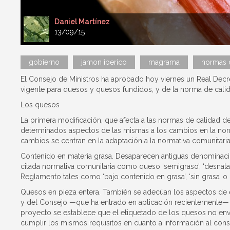
Daniel Martínez
13/09/15
gobierno
jamon iberico
magrama
normas 
El Consejo de Ministros ha aprobado hoy viernes un Real Decr
vigente para quesos y quesos fundidos, y de la norma de calidad
Los quesos
La primera modificación, que afecta a las normas de calidad 
determinados aspectos de las mismas a los cambios en la norma
cambios se centran en la adaptación a la normativa comunitaria
Contenido en materia grasa. Desaparecen antiguas denominacio
citada normativa comunitaria como queso ‘semigraso’, ‘desnatad
Reglamento tales como ‘bajo contenido en grasa’, ‘sin grasa’ o 
Quesos en pieza entera. También se adecúan los aspectos de
y del Consejo —que ha entrado en aplicación recientemente— so
proyecto se establece que el etiquetado de los quesos no env
cumplir los mismos requisitos en cuanto a información al con