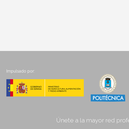
Impulsado por:
Únete a la mayor red profe