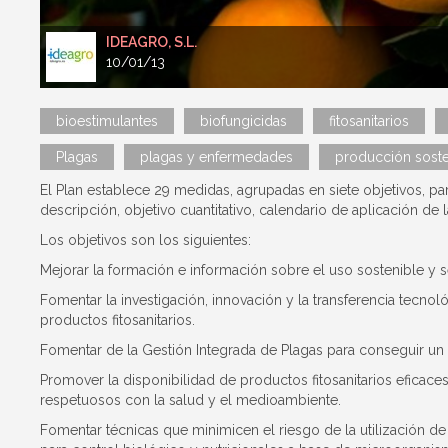
IDEAGRO, S.L.
10/01/13
bioestimulantes
biofungicidas
fitosanitarios
Plagas
plagas y enfermedades
producción soste
El Plan establece 29 medidas, agrupadas en siete objetivos, para
descripción, objetivo cuantitativo, calendario de aplicación 
Los objetivos son los siguientes:
Mejorar la formación e información sobre el uso sostenible y s
Fomentar la investigación, innovación y la transferencia tecnol
productos fitosanitarios.
Fomentar de la Gestión Integrada de Plagas para conseguir un u
Promover la disponibilidad de productos fitosanitarios eficace
respetuosos con la salud y el medioambiente.
Fomentar técnicas que minimicen el riesgo de la utilización d