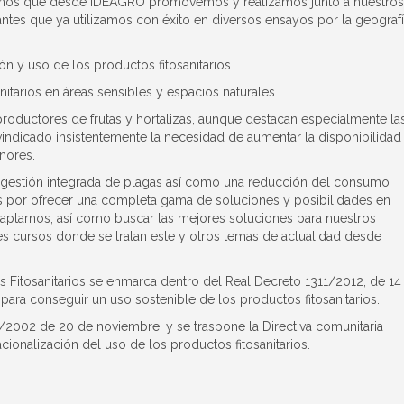
nismos que desde IDEAGRO promovemos y realizamos junto a nuestros
antes que ya utilizamos con éxito en diversos ensayos por la geograf
ón y uso de los productos fitosanitarios.
nitarios en áreas sensibles y espacios naturales
roductores de frutas y hortalizas, aunque destacan especialmente la
vindicado insistentemente la necesidad de aumentar la disponibilidad
nores.
a gestión integrada de plagas así como una reducción del consumo
s por ofrecer una completa gama de soluciones y posibilidades en
daptarnos, así como buscar las mejores soluciones para nuestros
es cursos donde se tratan este y otros temas de actualidad desde
s Fitosanitarios se enmarca dentro del Real Decreto 1311/2012, de 14
ara conseguir un uso sostenible de los productos fitosanitarios.
3/2002 de 20 de noviembre, y se traspone la Directiva comunitaria
acionalización del uso de los productos fitosanitarios.