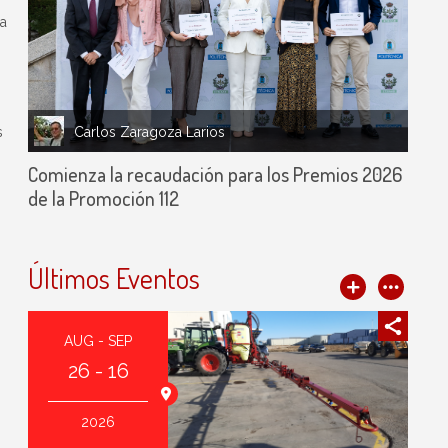
ía
Carlos Zaragoza Larios
s
Comienza la recaudación para los Premios 2026
de la Promoción 112
Últimos Eventos
AUG - SEP
26 - 16
2026