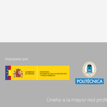
Impulsado por:
Únete a la mayor red profe