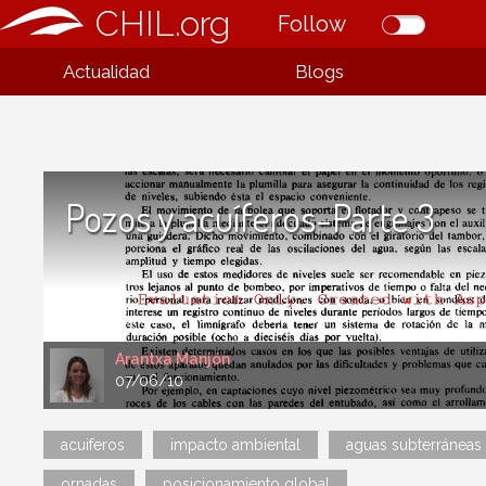
CHIL.org
Follow
Actualidad
Blogs
Pozos y acuíferos-Parte 3
Arantxa Manjón
07/06/10
acuiferos
impacto ambiental
aguas subterráneas
ornadas
posicionamiento global