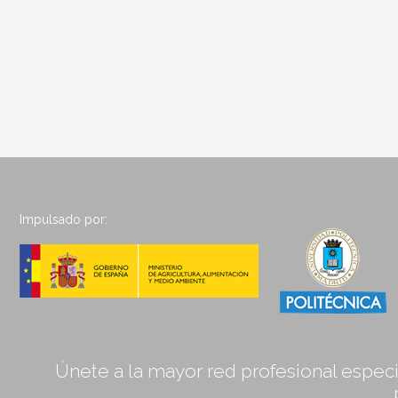
Impulsado por:
Únete a la mayor red profesional especia