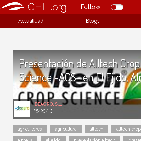
CHIL.org
Follow
Actualidad
Blogs
Presentación de Alltech Crop
Science -ACS- en El Ejido, A
IDEAGRO, S.L.
25/09/13
agricultores
agricultura
alltech
alltech cro
almeria
el ejido
presentación alltech
prese