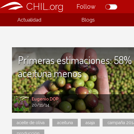
CHIL.org
Follow
Actualidad
Blogs
Primeras estimaciones: 58%
aceituna menos
Eugenio DOP
20/11/14
aceite de oliva
aceituna
asaja
campaña 201
producción