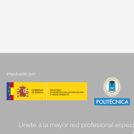
Impulsado por:
Únete a la mayor red profesional especia