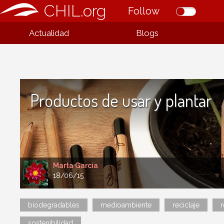
CHIL.org
Follow
Actualidad
Blogs
Productos de usar y plantar
Marta García
18/06/15
biodegradables
medioambiente
reciclaje
r
sostenibilidad