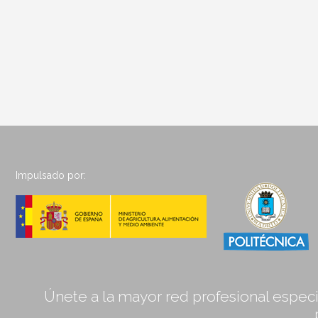
Impulsado por:
Únete a la mayor red profesional especia