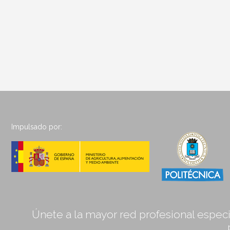
Impulsado por:
Únete a la mayor red profesional especia