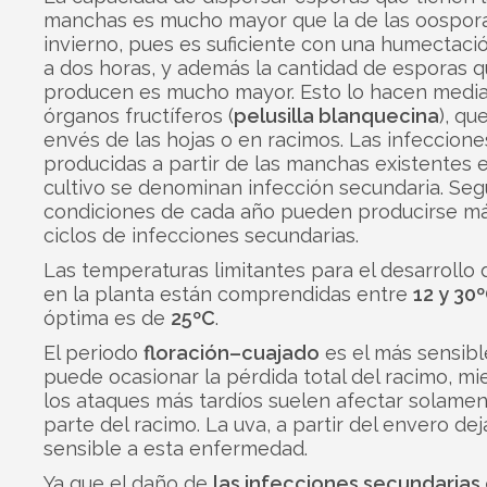
manchas es mucho mayor que la de las oospor
invierno, pues es suficiente con una humectaci
a dos horas, y además la cantidad de esporas 
producen es mucho mayor. Esto lo hacen media
órganos fructíferos (
pelusilla blanquecina
), qu
envés de las hojas o en racimos. Las infeccione
producidas a partir de las manchas existentes e
cultivo se denominan infección secundaria. Seg
condiciones de cada año pueden producirse m
ciclos de infecciones secundarias.
Las temperaturas limitantes para el desarrollo
en la planta están comprendidas entre
12 y 30
óptima es de
25ºC
.
El periodo
floración–cuajado
es el más sensibl
puede ocasionar la pérdida total del racimo, mi
los ataques más tardíos suelen afectar solamen
parte del racimo. La uva, a partir del envero dej
sensible a esta enfermedad.
Ya que el daño de
las infecciones secundarias 