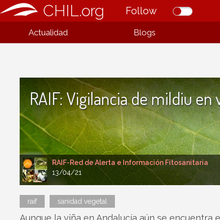
CHIL.org
Follow
Actualidad
Blogs
RAIF: Vigilancia de mildiu en 
RAIF-Red de Alerta e Información Fitosanitaria
13/04/21
raif
sanidad vegetal
Aunque la viña en Andalucía aún se encuentra e