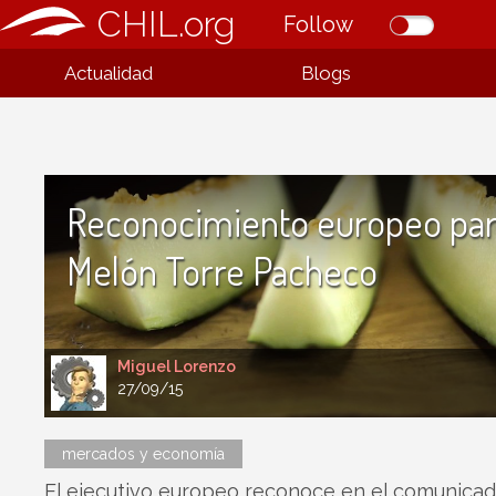
CHIL.org
Follow
Actualidad
Blogs
Reconocimiento europeo par
Melón Torre Pacheco
Miguel Lorenzo
27/09/15
mercados y economía
El ejecutivo europeo reconoce en el comunicad