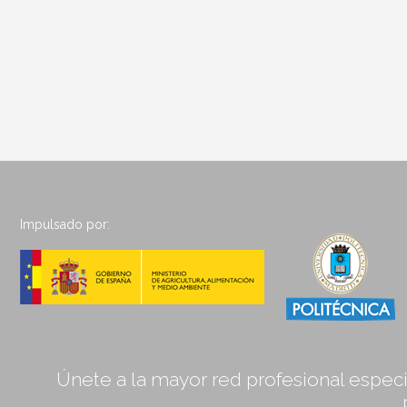
Impulsado por:
Únete a la mayor red profesional especia