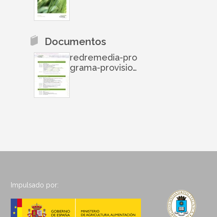
esweb-14112002
5426-conversion
-gate01
Documentos
redremedia-pro
grama-provision
al-141120030137-
conversion-gate
01
Impulsado por: