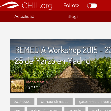
CHIL.org
Follow
Actualidad
Blogs
REMEDIA Workshop 2015 - 23
25 de Marzo en Madrid
María Martín
23/11/14
2015-2021
cambio climático
gases efecto inver
geis
mitigación gases
remedia
workshop r