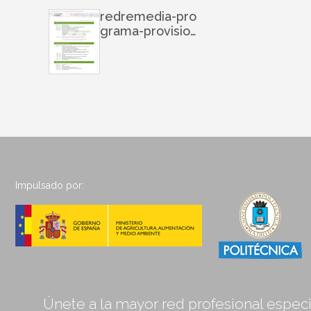
redremedia-pro
grama-provision
al-141120030137-
conversion-gate
01
Impulsado por:
Únete a la mayor red profesional especia