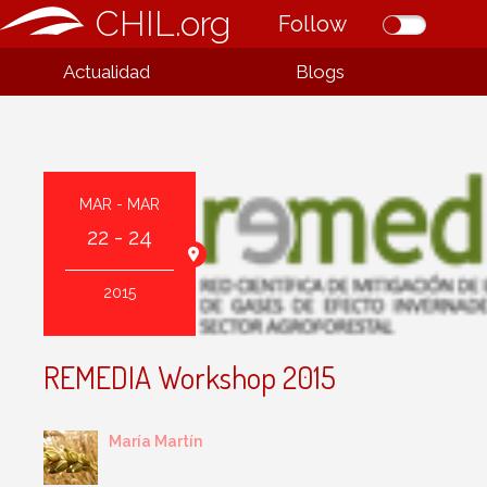
CHIL.org
Follow
Actualidad
Blogs
MAR - MAR
22 - 24
ca Superior de
ónomos, Madrid
2015
REMEDIA Workshop 2015
María Martín