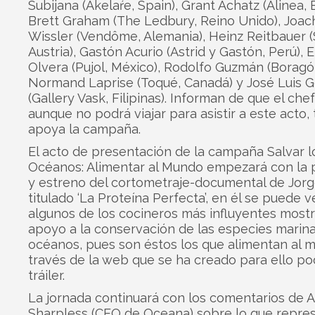
Subijana (Akelaŕe, Spain), Grant Achatz (Alinea,
Brett Graham (The Ledbury, Reino Unido), Joac
Wissler (Vendôme, Alemania), Heinz Reitbauer (
Austria), Gastón Acurio (Astrid y Gastón, Perú), 
Olvera (Pujol, México), Rodolfo Guzmán (Boragó,
Normand Laprise (Toqué, Canadá) y José Luis 
(Gallery Vask, Filipinas). Informan de que el ch
aunque no podrá viajar para asistir a este acto,
apoya la campaña.
El acto de presentación de la campaña Salvar l
Océanos: Alimentar al Mundo empezará con la 
y estreno del cortometraje-documental de Jorg
titulado ‘La Proteína Perfecta’, en él se puede v
algunos de los cocineros más influyentes most
apoyo a la conservación de las especies marina
océanos, pues son éstos los que alimentan al m
través de la web que se ha creado para ello pod
tráiler.
La jornada continuará con los comentarios de 
Sharpless (CEO de Oceana) sobre lo que repres