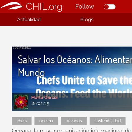
CHIL.org
Follow
Actualidad
Blogs
Salvar los Océanos: Alimentar
Mundo
Marta García
18/02/15
chefs
oceana
oceanos
sostenibilidad
Oceana, la mayor organización internacional de