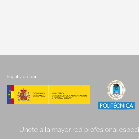
Impulsado por:
Únete a la mayor red profesional especia