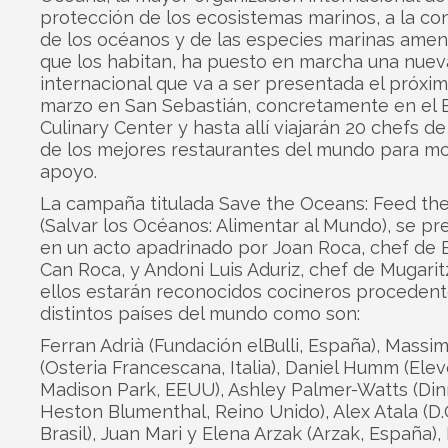
protección de los ecosistemas marinos, a la co
de los océanos y de las especies marinas ame
que los habitan, ha puesto en marcha una nue
internacional que va a ser presentada el próxi
marzo en San Sebastián, concretamente en el
Culinary Center y hasta allí viajarán 20 chefs d
de los mejores restaurantes del mundo para mo
apoyo.
La campaña titulada Save the Oceans: Feed th
(Salvar los Océanos: Alimentar al Mundo), se pr
en un acto apadrinado por Joan Roca, chef de E
Can Roca, y Andoni Luis Aduriz, chef de Mugaritz
ellos estarán reconocidos cocineros proceden
distintos países del mundo como son:
Ferran Adrià (Fundación elBulli, España), Massi
(Osteria Francescana, Italia), Daniel Humm (Ele
Madison Park, EEUU), Ashley Palmer-Watts (Din
Heston Blumenthal, Reino Unido), Alex Atala (D.
Brasil), Juan Mari y Elena Arzak (Arzak, España),