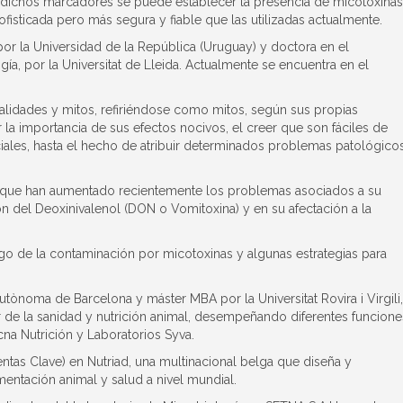
 dichos marcadores se puede establecer la presencia de micotoxinas
fisticada pero más segura y fiable que las utilizadas actualmente.
r la Universidad de la República (Uruguay) y doctora en el
a, por la Universitat de Lleida. Actualmente se encuentra en el
ealidades y mitos, refiriéndose como mitos, según sus propias
 la importancia de sus efectos nocivos, el creer que son fáciles de
iales, hasta el hecho de atribuir determinados problemas patológico
s que han aumentado recientemente los problemas asociados a su
 del Deoxinivalenol (DON o Vomitoxina) y en su afectación a la
go de la contaminación por micotoxinas y algunas estrategias para
Autònoma de Barcelona y máster MBA por la Universitat Rovira i Virgili,
r de la sanidad y nutrición animal, desempeñando diferentes funcione
na Nutrición y Laboratorios Syva.
tas Clave) en Nutriad, una multinacional belga que diseña y
mentación animal y salud a nivel mundial.