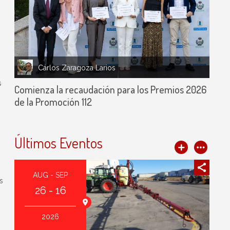
Carlos Zaragoza Larios
s
Comienza la recaudación para los Premios 2026
de la Promoción 112
Últimos Eventos
AUG - SEP
s
26 - 16
2026