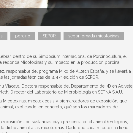
os
porcino
SEPOR
sepor jornada micotoxinas
lebrar, dentro de su Simpósium Internacional de Porcinocultura, el
a redonda Micotoxinas y su impacto en la producción porcina.
, responsable del programa Miko de Alltech España, y se llevará a
 las jornadas técnicas de la 47ª edición de SEPOR.
nu Viacava, Doctora responsable del Departamento de I+D en Adiveter
leth, Director del Laboratorio de Microbiología en SETNA S.A.U.
a Micotoxinas, micotoxicosis y biomarcadores de exposición, que
n animal, explicando, en concreto, qué son los marcadores de
posición son sustancias cuya presencia en el animal (en tejidos,
 de dicho animal a las micotoxinas. Dado que cada micotoxina tiene