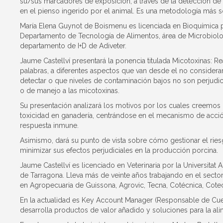
su/sus marcadores de exposición, a través de la detección de
en el pienso ingerido por el animal. Es una metodología más so
María Elena Guynot de Boismenu es licenciada en Bioquímica po
Departamento de Tecnología de Alimentos, área de Microbiologí
departamento de I+D de Adiveter.
Jaume Castellví presentará la ponencia titulada Micotoxinas: R
palabras, a diferentes aspectos que van desde el no considerar
detectar o que niveles de contaminación bajos no son perjudic
o de manejo a las micotoxinas.
Su presentación analizará los motivos por los cuales creemo
toxicidad en ganadería, centrándose en el mecanismo de acción
respuesta inmune.
Asimismo, dará su punto de vista sobre cómo gestionar el ries
minimizar sus efectos perjudiciales en la producción porcina.
Jaume Castellví es licenciado en Veterinaria por la Universitat 
de Tarragona. Lleva más de veinte años trabajando en el secto
en Agropecuaria de Guissona, Agrovic, Tecna, Cotécnica, Cotec
En la actualidad es Key Account Manager (Responsable de Cuen
desarrolla productos de valor añadido y soluciones para la ali