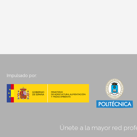
Impulsado por:
Únete a la mayor red profe