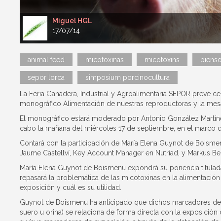
Miguel HGL
17/07/14
animal feed
micotoxinas
micotoxins
piens
sepor lorca
simposium porcinocultura
La Feria Ganadera, Industrial y Agroalimentaria SEPOR prevé ce
monográfico Alimentación de nuestras reproductoras y la mes
El monográfico estará moderado por Antonio González Martínez
cabo la mañana del miércoles 17 de septiembre, en el marco de
Contará con la participación de María Elena Guynot de Boisme
Jaume Castellví, Key Account Manager en Nutriad, y Markus Ber
María Elena Guynot de Boismenu expondrá su ponencia titulad
repasará la problemática de las micotoxinas en la alimentació
exposición y cuál es su utilidad.
Guynot de Boismenu ha anticipado que dichos marcadores de ex
suero u orina) se relaciona de forma directa con la exposición