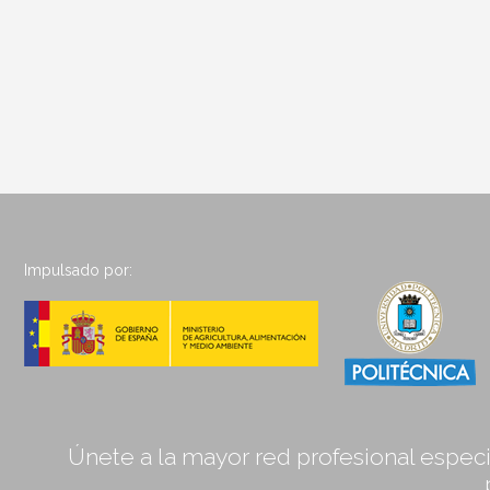
Impulsado por:
Únete a la mayor red profesional especia