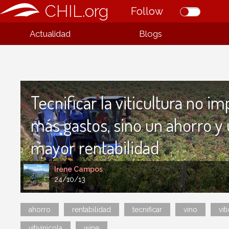
CHIL.org
Follow
Actualidad
Blogs
Tecnificar la viticultura no im
más gastos, sino un ahorro y
mayor rentabilidad
Irene Campos
24/10/13
ahorro
rentabilidad
tecnificar
vino
vit
vitivinicola
wine