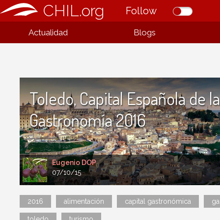
CHIL.org
Follow
Actualidad
Blogs
Toledo, Capital Española de la
Gastronomía 2016
Eugenio DOP
07/10/15
2016
alimentación
capital gastronómica
ga
toledo
turismo