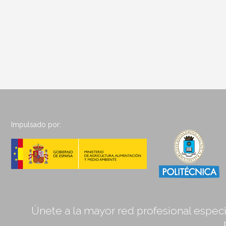
Impulsado por:
Únete a la mayor red profesional especia