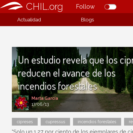
CHIL.org
Follow
Actualidad
Blogs
Un estudio revela que los cip
reducen el avance de los
incendios forestales
Marta García
17/06/13
cipreses
cupressus
incendios forestales
re
"Solo un 1,27 por ciento de los ejemplares de c