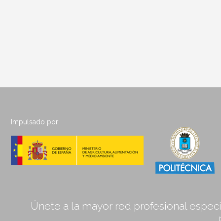
Impulsado por:
Únete a la mayor red profesional especia