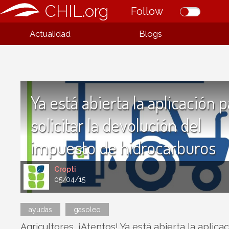
CHIL.org
Follow
Actualidad
Blogs
Ya está abierta la aplicación 
solicitar la devolución del
impuesto de hidrocarburos
Cropti
05/04/15
ayudas
gasoleo
Agricultores, ¡Atentos! Ya está abierta la aplica