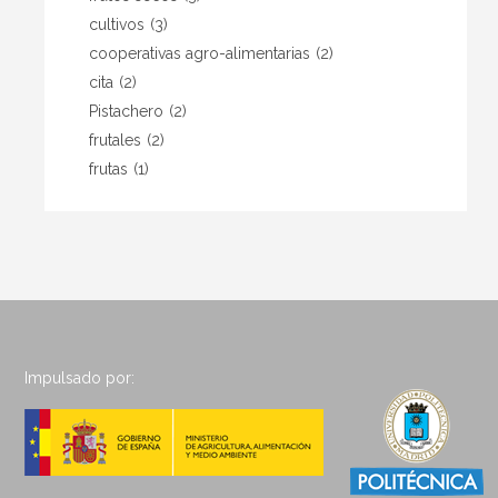
cultivos
(3)
cooperativas agro-alimentarias
(2)
cita
(2)
Pistachero
(2)
frutales
(2)
frutas
(1)
Impulsado por: