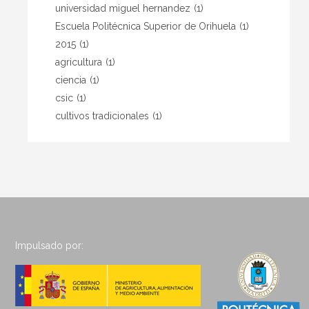
universidad miguel hernandez
(1)
Escuela Politécnica Superior de Orihuela
(1)
2015
(1)
agricultura
(1)
ciencia
(1)
csic
(1)
cultivos tradicionales
(1)
Impulsado por: