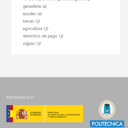
ganadería
(4)
ayudas
(4)
becas
(3)
agricultura
(3)
derechos de pago
(3)
sigpac
(3)
Impulsado por: