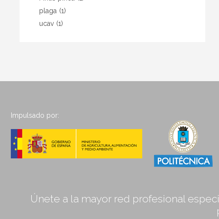
plaga
(1)
ucav
(1)
Impulsado por:
Únete a la mayor red profesional especia