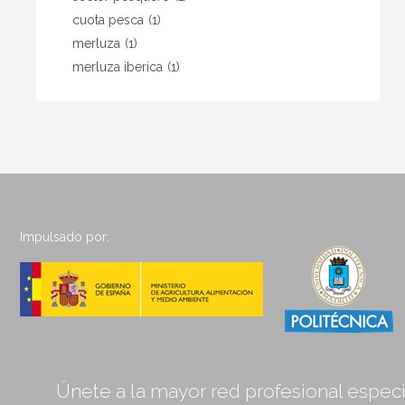
cuota pesca
(1)
merluza
(1)
merluza iberica
(1)
Impulsado por:
Únete a la mayor red profesional especia