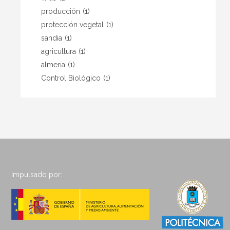
producción
(1)
protección vegetal
(1)
sandia
(1)
agricultura
(1)
almeria
(1)
Control Biológico
(1)
Impulsado por: