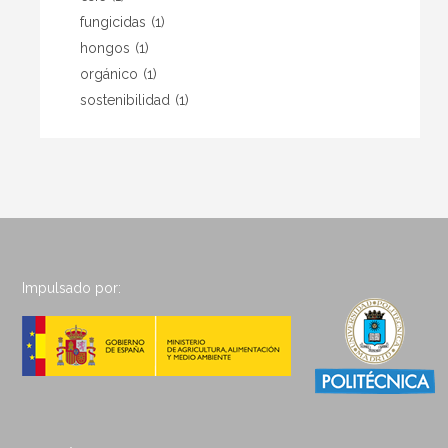
fungicidas
(1)
hongos
(1)
orgánico
(1)
sostenibilidad
(1)
Impulsado por: