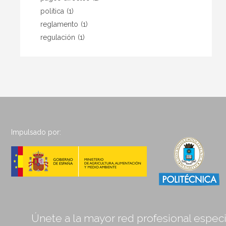
politica
(1)
reglamento
(1)
regulación
(1)
Impulsado por:
Únete a la mayor red profesional especia