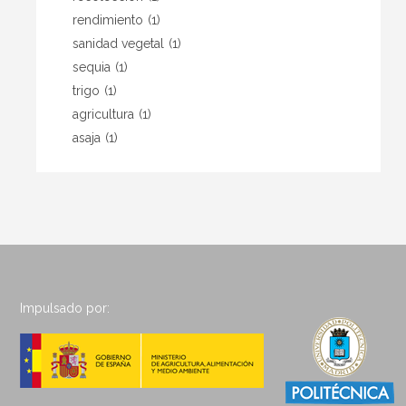
rendimiento
(1)
sanidad vegetal
(1)
sequia
(1)
trigo
(1)
agricultura
(1)
asaja
(1)
Impulsado por: