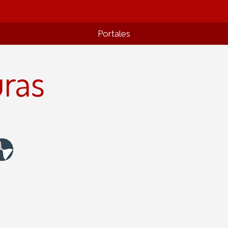
Portales
uras