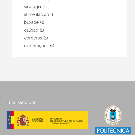
virología
(1)
alimentación
(1)
buxade
(1)
calidad
(1)
corderos
(1)
explorações
(1)
Impulsado por: