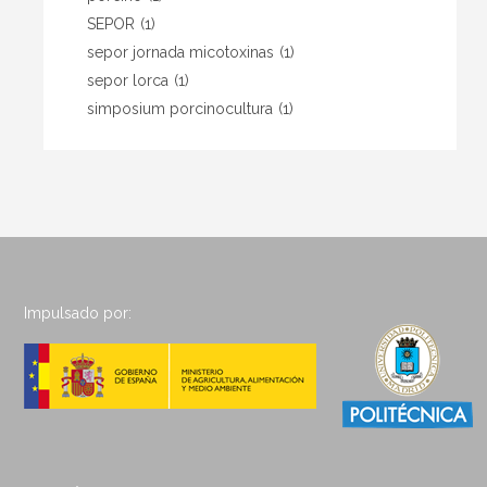
SEPOR
(1)
sepor jornada micotoxinas
(1)
sepor lorca
(1)
simposium porcinocultura
(1)
Impulsado por: