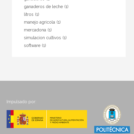
ganaderos de leche
(1)
litros
(1)
manejo agricola
(1)
mercadona
(1)
simulacion cultivos
(1)
software
(1)
Impulsado por: