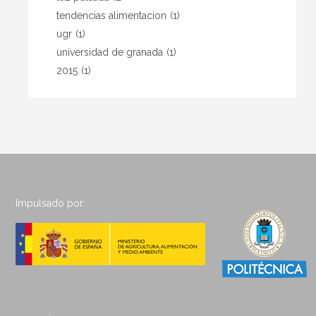
tendencias alimentacion
(1)
ugr
(1)
universidad de granada
(1)
2015
(1)
Impulsado por: