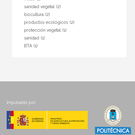
sanidad vegetal
(2)
biocultura
(2)
productos ecológicos
(2)
protección vegetal
(1)
sanidad
(1)
BTA
(1)
Impulsado por: