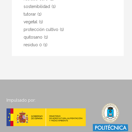
sostenibilidad
(1)
tutorar
(1)
vegetal
(1)
protección cultivo
(1)
quitosano
(1)
residuo 0
(1)
Impulsado por: