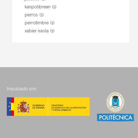
kanpolibrean
(1)
perros
(1)
perrotimbre
(1)
xabier iraola
(1)
Impulsado por: