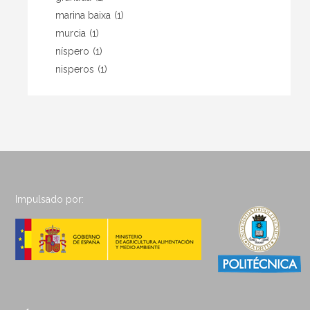
marina baixa
(1)
murcia
(1)
níspero
(1)
nisperos
(1)
Impulsado por: