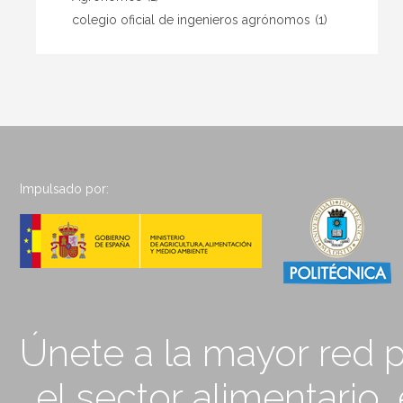
colegio oficial de ingenieros agrónomos
(1)
Impulsado por:
Únete a la mayor red p
el sector alimentario