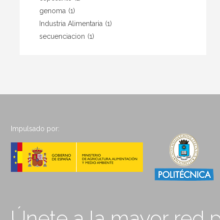
genoma
(1)
Industria Alimentaria
(1)
secuenciacion
(1)
Impulsado por:
Únete a la mayor red p