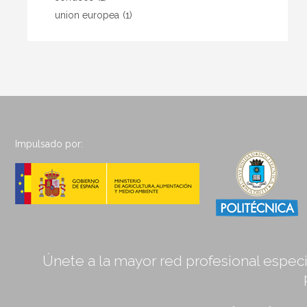
union europea
(1)
Impulsado por:
Únete a la mayor red profesional especia