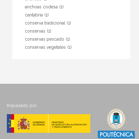
anchoas codesa
(1)
cantabria
(1)
conserva tradicional
(1)
conservas
(1)
conservas pescado
(1)
conservas vegetales
(1)
Impulsado por: