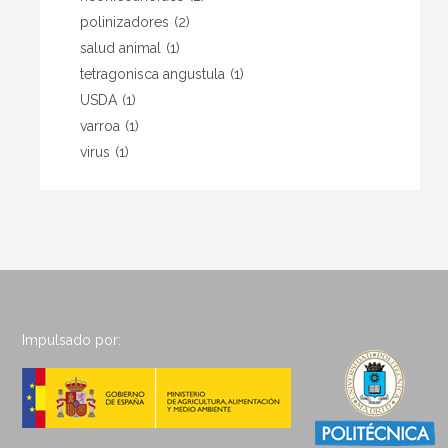
polinizadores
(2)
salud animal
(1)
tetragonisca angustula
(1)
USDA
(1)
varroa
(1)
virus
(1)
Impulsado por: