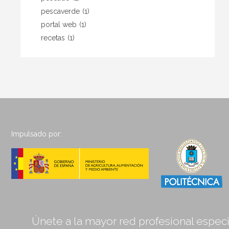
pescaverde
(1)
portal web
(1)
recetas
(1)
Impulsado por:
Únete a la mayor red profesional especia