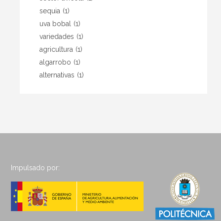
sequia
(1)
uva bobal
(1)
variedades
(1)
agricultura
(1)
algarrobo
(1)
alternativas
(1)
Impulsado por: