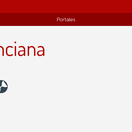
Portales
nciana