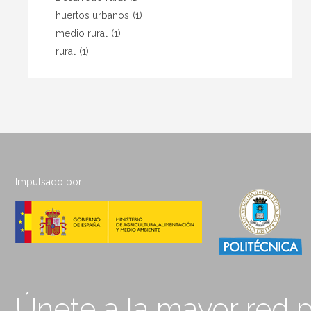
huertos urbanos
(1)
medio rural
(1)
rural
(1)
Impulsado por:
Únete a la mayor red p