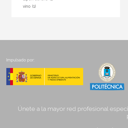
vino
(1)
Impulsado por:
Únete a la mayor red profesional especia