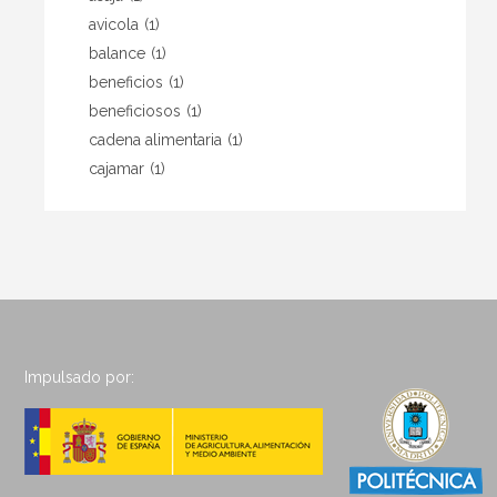
avicola
(1)
balance
(1)
beneficios
(1)
beneficiosos
(1)
cadena alimentaria
(1)
cajamar
(1)
Impulsado por: