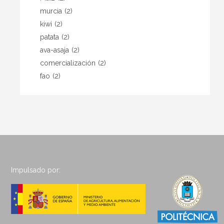
murcia
(2)
kiwi
(2)
patata
(2)
ava-asaja
(2)
comercialización
(2)
fao
(2)
Impulsado por: