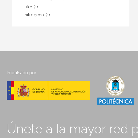
life+
(1)
nitrogeno
(1)
Impulsado por:
Únete a la mayor red p